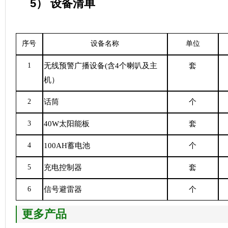
5）
设备清单
序号
设备名称
单位
1
无线
预
警
广
播
设
备
(
含
4
个
喇叭
及
主
套
机
）
2
话筒
个
3
40W
太
阳
能
板
套
4
100AH
蓄
电
池
个
5
充电
控
制器
套
6
信号
避
雷器
个
更多产品