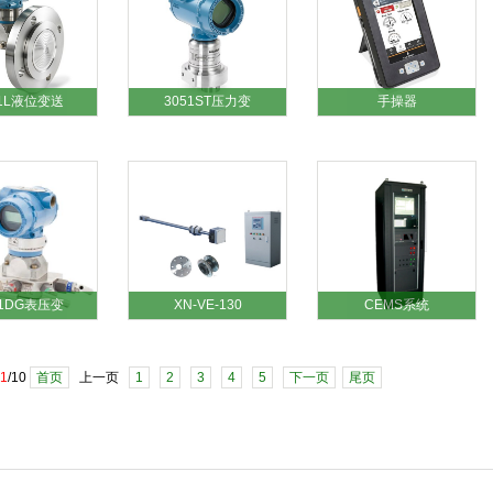
51L液位变送
3051ST压力变
手操器
51DG表压变
XN-VE-130
CEMS系统
1
/10
首页
上一页
1
2
3
4
5
下一页
尾页