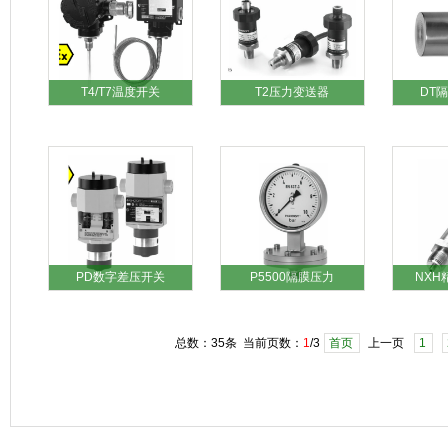
T4/T7温度开关
T2压力变送器
DT
PD数字差压开关
P5500隔膜压力
NX
总数：35条 当前页数：
1
/3
首页
上一页
1